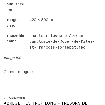
published
on:
Image
420 × 800 px
size:
Image file
Chanteur-lugubre-Abrégé-
name:
danatomie-de-Roger-de-Piles-
et-François-Tortebat.jpg
Image info
Chanteur lugubre
Skip back to main navigation
Navigation de l’article
Published in
ABRÈGE T’ES TROP LONG – TRÉSORS DE