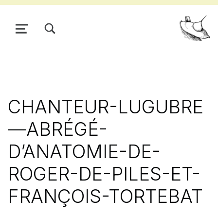
TOGGLE SEARCH FORM MODAL BOX
MENU
Pour
CHANTEUR-LUGUBRE
—ABRÉGÉ-
D’ANATOMIE-DE-
ROGER-DE-PILES-ET-
FRANÇOIS-TORTEBAT