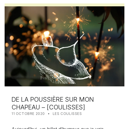
DE LA POUSSIÈRE SUR MON
CHAPEAU – [COULISSES]
POSTED ON:
CATEGORIZED IN:
WRITTEN BY:
MEALIN
11 OCTOBRE 2020
LES COULISSES
Aujourd’hui, un billet d’humeur que je vais