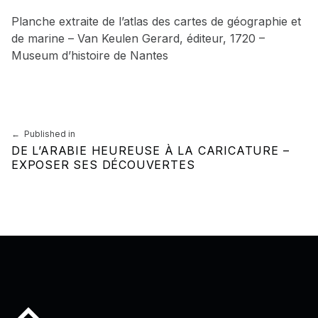
Planche extraite de l’atlas des cartes de géographie et
de marine – Van Keulen Gerard, éditeur, 1720 –
Museum d’histoire de Nantes
Skip back to main navigation
Navigation de l’article
Published in
DE L’ARABIE HEUREUSE À LA CARICATURE –
EXPOSER SES DÉCOUVERTES
Back to top of the page