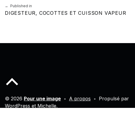
Navigation de l’article
Published in
DIGESTEUR, COCOTTES ET CUISSON VAPEUR
Back to top of the page
© 2026
Pour une image
•
A propos
•
Propulsé par
WordPress
et
Michelle
.