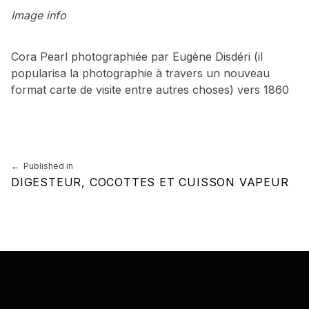
Image info
Cora Pearl photographiée par Eugène Disdéri (il
popularisa la photographie à travers un nouveau
format carte de visite entre autres choses) vers 1860
Skip back to main navigation
Navigation de l’article
Published in
DIGESTEUR, COCOTTES ET CUISSON VAPEUR