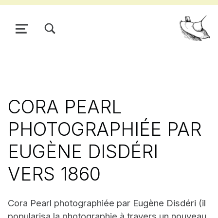
TOGGLE SEARCH FORM MODAL BOX
MENU
Pour
CORA PEARL
PHOTOGRAPHIÉE PAR
EUGÈNE DISDÉRI
VERS 1860
Cora Pearl photographiée par Eugène Disdéri (il
popularisa la photographie à travers un nouveau