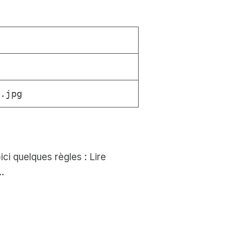
.jpg
ci quelques règles : Lire
…