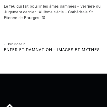
Le feu qui fait bouillir les âmes damnées – verrière du
Jugement dernier -XIIIème siècle – Cathédrale St
Etienne de Bourges (3)
Skip back to main navigation
Navigation de l’article
Published in
ENFER ET DAMNATION – IMAGES ET MYTHES
Back to top of the page