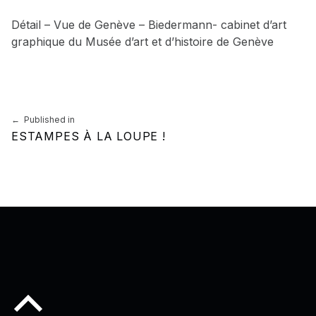
Détail – Vue de Genève – Biedermann- cabinet d’art
graphique du Musée d’art et d’histoire de Genève
Skip back to main navigation
Navigation de l’article
Published in
ESTAMPES À LA LOUPE !
Back to top of the page