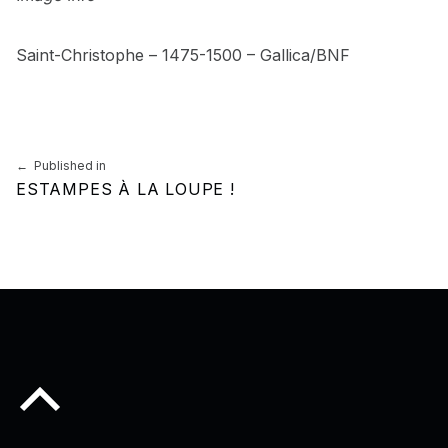
Saint-Christophe – 1475-1500 – Gallica/BNF
Skip back to main navigation
Navigation de l’article
Published in
ESTAMPES À LA LOUPE !
Back to top of the page