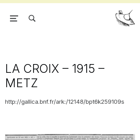
TOGGLE SEARCH FORM MODAL BOX
MENU
Pour
LA CROIX – 1915 –
METZ
http://gallica.bnf.fr/ark:/12148/bpt6k259109s