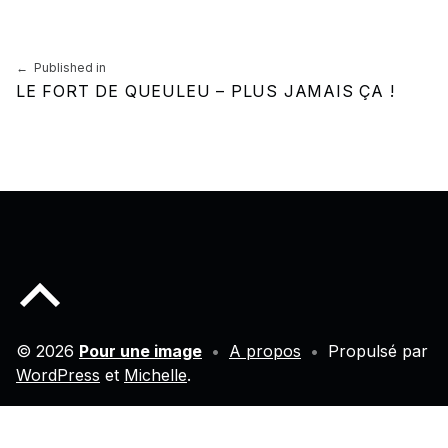
Navigation de l’article
Published in
LE FORT DE QUEULEU – PLUS JAMAIS ÇA !
Back to top of the page
© 2026
Pour une image
•
A propos
•
Propulsé par
WordPress
et
Michelle
.