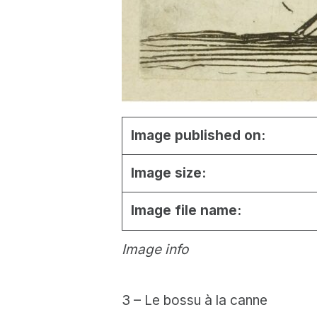
Image published on:
Image size:
Image file name:
Image info
3 – Le bossu à la canne
Skip back to main navigation