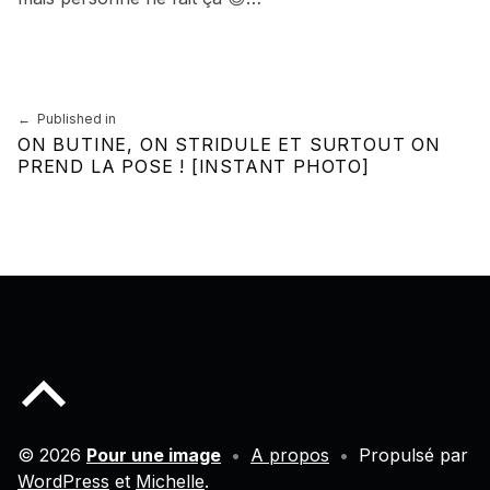
Skip back to main navigation
Navigation de l’article
Published in
ON BUTINE, ON STRIDULE ET SURTOUT ON
PREND LA POSE ! [INSTANT PHOTO]
Back to top of the page
© 2026
Pour une image
•
A propos
•
Propulsé par
WordPress
et
Michelle
.