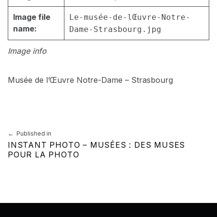
Image file
Le-musée-de-lŒuvre-Notre-
name:
Dame-Strasbourg.jpg
Image info
Musée de l’Œuvre Notre-Dame – Strasbourg
Skip back to main navigation
Navigation de l’article
Published in
INSTANT PHOTO – MUSÉES : DES MUSES
POUR LA PHOTO