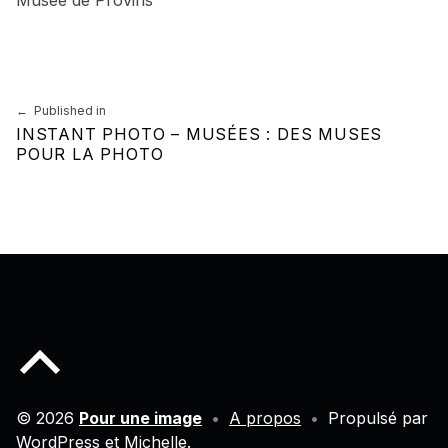
Skip back to main navigation
Navigation de l’article
Published in
INSTANT PHOTO – MUSÉES : DES MUSES
POUR LA PHOTO
Back to top of the page
© 2026
Pour une image
•
A propos
•
Propulsé par
WordPress
et
Michelle
.