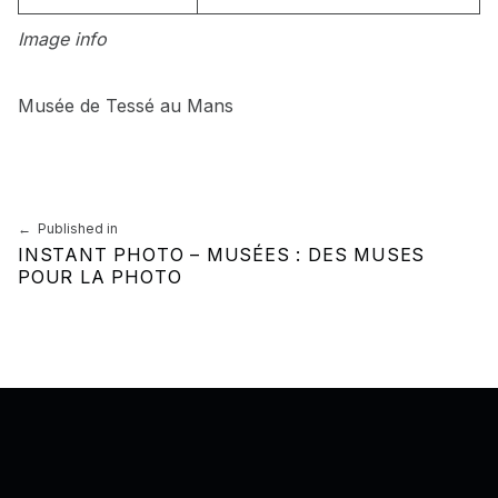
Image info
Musée de Tessé au Mans
Skip back to main navigation
Navigation de l’article
Published in
INSTANT PHOTO – MUSÉES : DES MUSES
POUR LA PHOTO
Back to top of the page