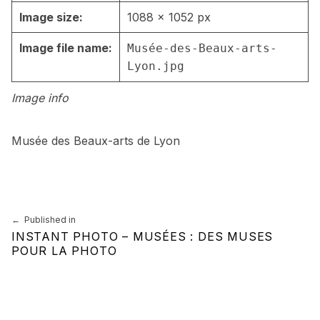
Image size:
1088 × 1052 px
Image file name:
Musée-des-Beaux-arts-
Lyon.jpg
Image info
Musée des Beaux-arts de Lyon
Skip back to main navigation
Navigation de l’article
Published in
INSTANT PHOTO – MUSÉES : DES MUSES
POUR LA PHOTO