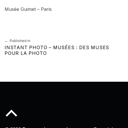
Musée Guimet – Paris
Skip back to main navigation
Navigation de l’article
Published in
INSTANT PHOTO – MUSÉES : DES MUSES
POUR LA PHOTO
Back to top of the page