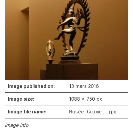
Image published on:
13 mars 2016
Image size:
1088 × 750 px
Image file name:
Musée-Guimet.jpg
Image info