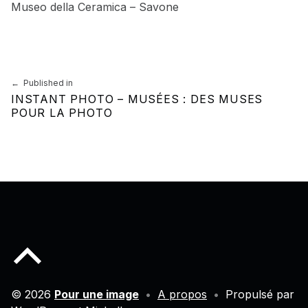
Museo della Ceramica – Savone
Skip back to main navigation
Navigation de l’article
Published in
INSTANT PHOTO – MUSÉES : DES MUSES
POUR LA PHOTO
Back to top of the page
© 2026
Pour une image
•
A propos
•
Propulsé par