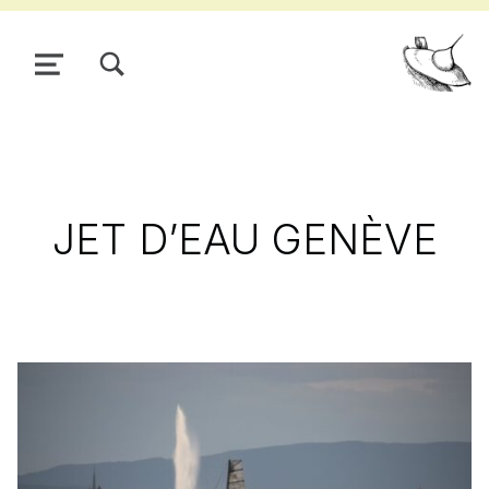
TOGGLE SEARCH FORM MODAL BOX
MENU
Pour
JET D’EAU GENÈVE