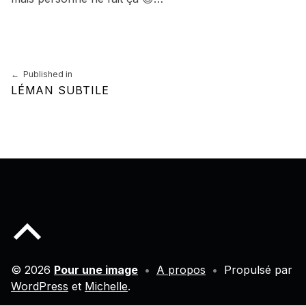
Skip back to main navigation
Navigation de l’article
Published in
LÉMAN SUBTILE
Back to top of the page
© 2026
Pour une image
•
A propos
•
Propulsé par
WordPress
et
Michelle
.