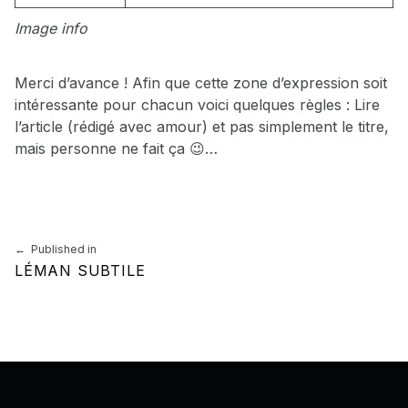
Image info
Merci d’avance ! Afin que cette zone d’expression soit
intéressante pour chacun voici quelques règles : Lire
l’article (rédigé avec amour) et pas simplement le titre,
mais personne ne fait ça 😉…
Skip back to main navigation
Navigation de l’article
Published in
LÉMAN SUBTILE