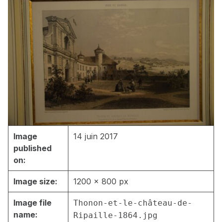
Image
14 juin 2017
published
on:
Image size:
1200 × 800 px
Image file
Thonon-et-le-château-de-
name:
Ripaille-1864.jpg