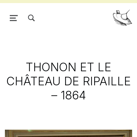
TOGGLE SEARCH FORM MODAL BOX
MENU
Pour
THONON ET LE
CHÂTEAU DE RIPAILLE
– 1864