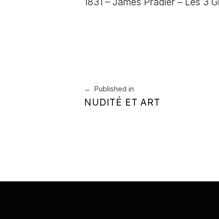
1831 – James Pradier – Les 3 
Skip back to main navigation
Navigation de l’article
Published in
NUDITÉ ET ART