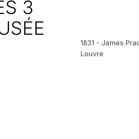
ES 3
USÉE
1831 - James Pra
Louvre