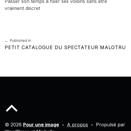
Passer son temps à fixer ses voisins sans être
vraiment discret
Skip back to main navigation
Navigation de l’article
Published in
PETIT CATALOGUE DU SPECTATEUR MALOTRU
Back to top of the page
© 2026
Pour une image
•
A propos
•
Propulsé par