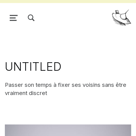
TOGGLE SEARCH FORM MODAL BOX
MENU
Pour
UNTITLED
Passer son temps à fixer ses voisins sans être
vraiment discret