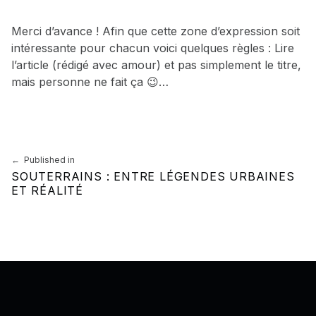
Merci d’avance ! Afin que cette zone d’expression soit
intéressante pour chacun voici quelques règles : Lire
l’article (rédigé avec amour) et pas simplement le titre,
mais personne ne fait ça 😉…
Skip back to main navigation
Navigation de l’article
Published in
SOUTERRAINS : ENTRE LÉGENDES URBAINES
ET RÉALITÉ