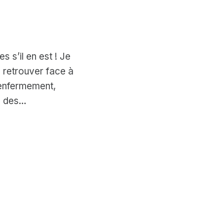
s s’il en est ! Je
 retrouver face à
’enfermement,
, des…