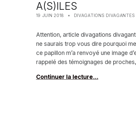
A(S)ILES
POSTED ON:
CATEGORIZED IN:
WRITTEN BY:
MEALIN
19 JUIN 2018
DIVAGATIONS DIVAGANTES
Attention, article divagations divagante
ne saurais trop vous dire pourquoi me
ce papillon m’a renvoyé une image d
rappelé des témoignages de proches
Continuer la lecture…