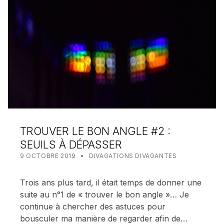
TROUVER LE BON ANGLE #2 :
SEUILS À DÉPASSER
POSTED ON:
CATEGORIZED IN:
WRITTEN BY:
MEALIN
9 OCTOBRE 2019
DIVAGATIONS DIVAGANTES
Trois ans plus tard, il était temps de donner une
suite au n°1 de « trouver le bon angle »… Je
continue à chercher des astuces pour
bousculer ma manière de regarder afin de…