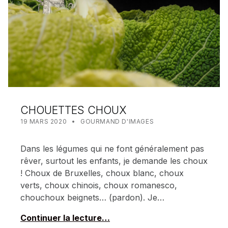
CHOUETTES CHOUX
POSTED ON:
CATEGORIZED IN:
WRITTEN BY:
MEALIN
19 MARS 2020
GOURMAND D'IMAGES
Dans les légumes qui ne font généralement pas
rêver, surtout les enfants, je demande les choux
! Choux de Bruxelles, choux blanc, choux
verts, choux chinois, choux romanesco,
chouchoux beignets… (pardon). Je…
Continuer la lecture…