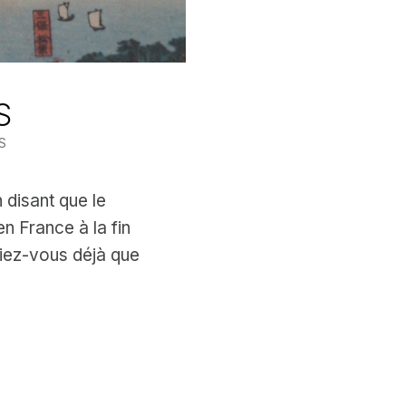
S
S
 disant que le
n France à la fin
iez-vous déjà que