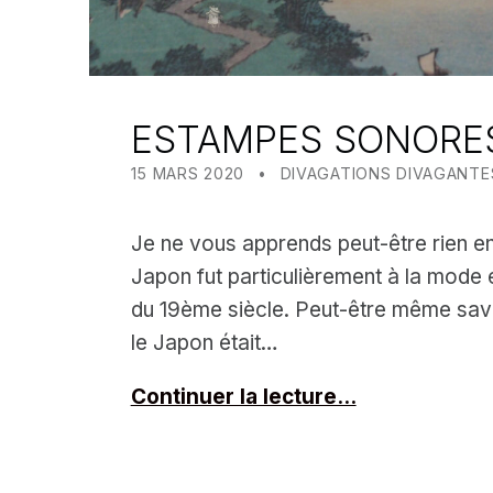
ESTAMPES SONORE
POSTED ON:
CATEGORIZED IN:
WRITTEN BY:
MEALIN
15 MARS 2020
DIVAGATIONS DIVAGANTE
Je ne vous apprends peut-être rien en
Japon fut particulièrement à la mode e
du 19ème siècle. Peut-être même sav
le Japon était…
Continuer la lecture…