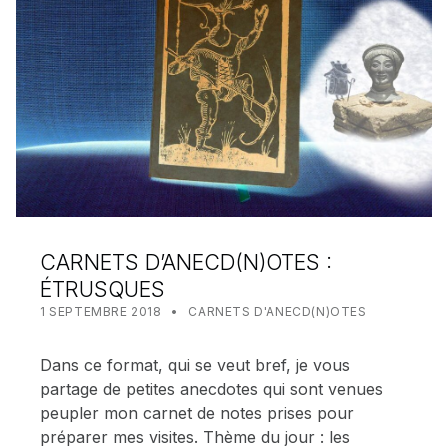
CARNETS D’ANECD(N)OTES :
ÉTRUSQUES
POSTED ON:
CATEGORIZED IN:
WRITTEN BY:
MEALIN
1 SEPTEMBRE 2018
CARNETS D'ANECD(N)OTES
Dans ce format, qui se veut bref, je vous
partage de petites anecdotes qui sont venues
peupler mon carnet de notes prises pour
préparer mes visites. Thème du jour : les