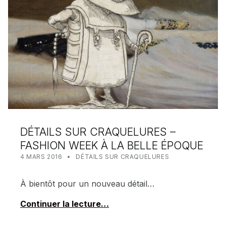
DÉTAILS SUR CRAQUELURES –
FASHION WEEK À LA BELLE ÉPOQUE
POSTED ON:
CATEGORIZED IN:
WRITTEN BY:
MEALIN
4 MARS 2016
DÉTAILS SUR CRAQUELURES
À bientôt pour un nouveau détail…
Continuer la lecture…