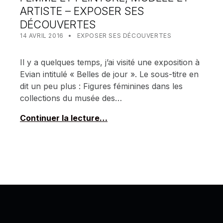
ARTISTE – EXPOSER SES
DÉCOUVERTES
POSTED ON:
CATEGORIZED IN:
WRITTEN BY:
MEALIN
14 AVRIL 2016
EXPOSER SES DÉCOUVERTES
Il y a quelques temps, j’ai visité une exposition à
Evian intitulé « Belles de jour ». Le sous-titre en
dit un peu plus : Figures féminines dans les
collections du musée des…
Continuer la lecture…