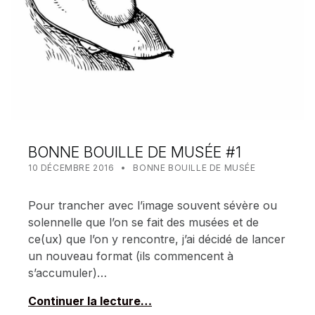
BONNE BOUILLE DE MUSÉE #1
POSTED ON:
CATEGORIZED IN:
WRITTEN BY:
MEALIN
10 DÉCEMBRE 2016
BONNE BOUILLE DE MUSÉE
Pour trancher avec l’image souvent sévère ou
solennelle que l’on se fait des musées et de
ce(ux) que l’on y rencontre, j’ai décidé de lancer
un nouveau format (ils commencent à
s’accumuler)…
Continuer la lecture…