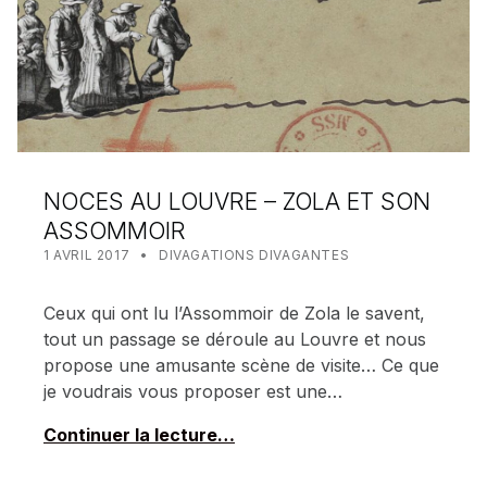
NOCES AU LOUVRE – ZOLA ET SON
ASSOMMOIR
POSTED ON:
CATEGORIZED IN:
WRITTEN BY:
MEALIN
1 AVRIL 2017
DIVAGATIONS DIVAGANTES
Ceux qui ont lu l’Assommoir de Zola le savent,
tout un passage se déroule au Louvre et nous
propose une amusante scène de visite… Ce que
je voudrais vous proposer est une…
Continuer la lecture…