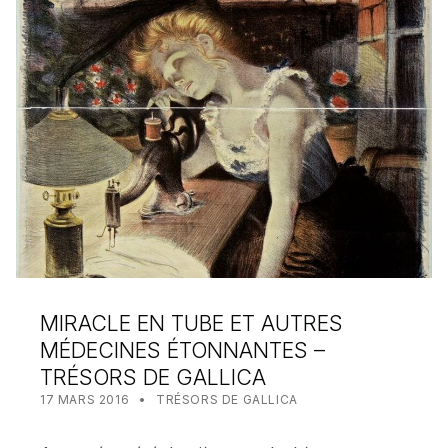
MIRACLE EN TUBE ET AUTRES
MÉDECINES ÉTONNANTES –
TRÉSORS DE GALLICA
POSTED ON:
CATEGORIZED IN:
WRITTEN BY:
MEALIN
17 MARS 2016
TRÉSORS DE GALLICA