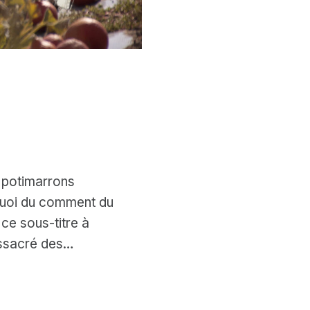
s potimarrons
quoi du comment du
ce sous-titre à
assacré des…