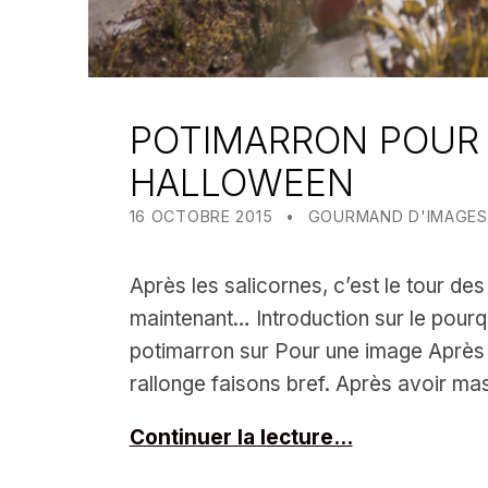
POTIMARRON POUR
HALLOWEEN
POSTED ON:
CATEGORIZED IN:
WRITTEN BY:
MEALIN
16 OCTOBRE 2015
GOURMAND D'IMAGES
Après les salicornes, c’est le tour de
maintenant… Introduction sur le pour
potimarron sur Pour une image Après 
rallonge faisons bref. Après avoir m
Continuer la lecture…