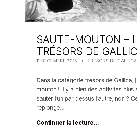
SAUTE-MOUTON – 
TRÉSORS DE GALLI
POSTED ON:
CATEGORIZED IN:
WRITTEN BY:
MEALIN
11 DÉCEMBRE 2015
TRÉSORS DE GALLICA
Dans la catégorie trésors de Gallica,
mouton ! Il y a bien des activités plu
sauter l’un par dessus l’autre, non ? 
replonge…
Continuer la lecture…