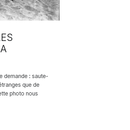
LES
CA
 je demande : saute-
s étranges que de
Cette photo nous