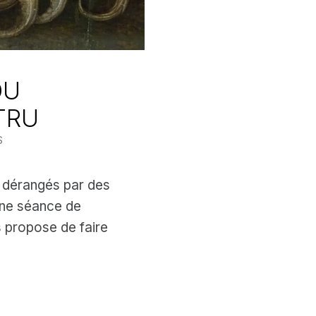
DU
TRU
S
r dérangés par des
une séance de
s propose de faire