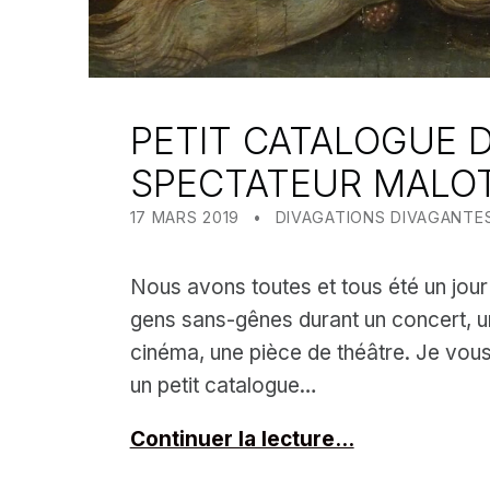
PETIT CATALOGUE 
SPECTATEUR MALO
POSTED ON:
CATEGORIZED IN:
WRITTEN BY:
MEALIN
17 MARS 2019
DIVAGATIONS DIVAGANTE
Nous avons toutes et tous été un jou
gens sans-gênes durant un concert, 
cinéma, une pièce de théâtre. Je vou
un petit catalogue…
Continuer la lecture…