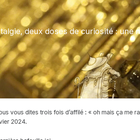
algie, deux doses de curiosité : une n
vous vous dites trois fois d’affilé : « oh mais ça me 
vier 2024.