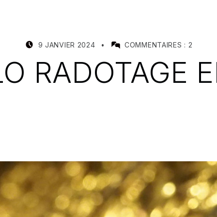
POSTED ON:
WRITTEN BY:
9 JANVIER 2024
COMMENTAIRES :
2
MEALIN
LO RADOTAGE E