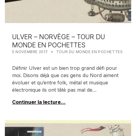
ULVER – NORVÈGE – TOUR DU
MONDE EN POCHETTES
POSTED ON:
CATEGORIZED IN:
WRITTEN BY:
MEALIN
5 NOVEMBRE 2017
TOUR DU MONDE EN POCHETTES
Définir Ulver est un bien trop grand défi pour
moi. Disons déjà que ces gens du Nord aiment
évoluer et qu’entre folk, métal et musique
électronique ils ont tâté pas mal de…
Continuer la lecture…