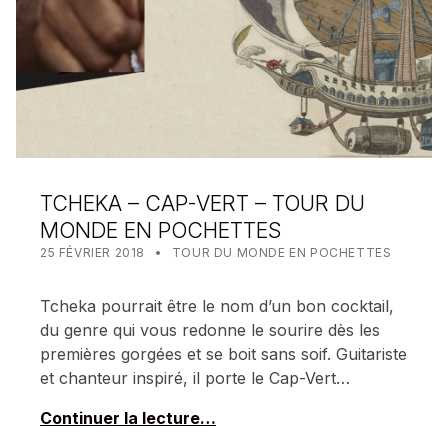
TCHEKA – CAP-VERT – TOUR DU
MONDE EN POCHETTES
POSTED ON:
CATEGORIZED IN:
WRITTEN BY:
MEALIN
25 FÉVRIER 2018
TOUR DU MONDE EN POCHETTES
Tcheka pourrait être le nom d’un bon cocktail,
du genre qui vous redonne le sourire dès les
premières gorgées et se boit sans soif. Guitariste
et chanteur inspiré, il porte le Cap-Vert…
Continuer la lecture…