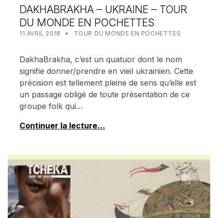
DAKHABRAKHA – UKRAINE – TOUR
DU MONDE EN POCHETTES
POSTED ON:
CATEGORIZED IN:
WRITTEN BY:
MEALIN
11 AVRIL 2018
TOUR DU MONDE EN POCHETTES
DakhaBrakha, c’est un quatuor dont le nom
signifie donner/prendre en vieil ukrainien. Cette
précision est tellement pleine de sens qu’elle est
un passage obligé de toute présentation de ce
groupe folk qui…
Continuer la lecture…