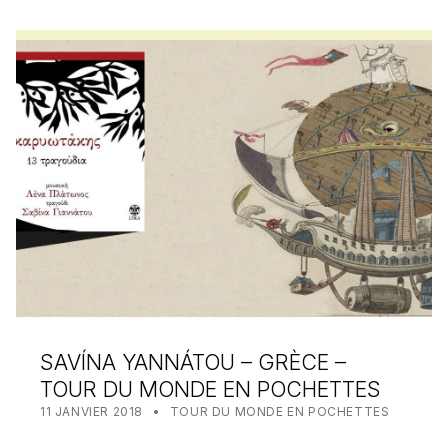
SAVÍNA YANNÁTOU – GRÈCE –
TOUR DU MONDE EN POCHETTES
POSTED ON:
CATEGORIZED IN:
WRITTEN BY:
MEALIN
11 JANVIER 2018
TOUR DU MONDE EN POCHETTES