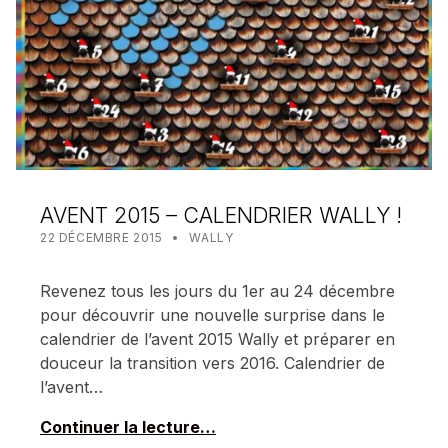
AVENT 2015 – CALENDRIER WALLY !
POSTED ON:
CATEGORIZED IN:
WRITTEN BY:
MEALIN
22 DÉCEMBRE 2015
WALLY
Revenez tous les jours du 1er au 24 décembre
pour découvrir une nouvelle surprise dans le
calendrier de l’avent 2015 Wally et préparer en
douceur la transition vers 2016. Calendrier de
l’avent…
Continuer la lecture…