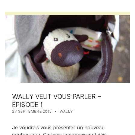
WALLY VEUT VOUS PARLER –
ÉPISODE 1
POSTED ON:
CATEGORIZED IN:
WRITTEN BY:
MEALIN
27 SEPTEMBRE 2015
WALLY
Je voudrais vous présenter un nouveau
contributeur. Certains le connaissent déjà