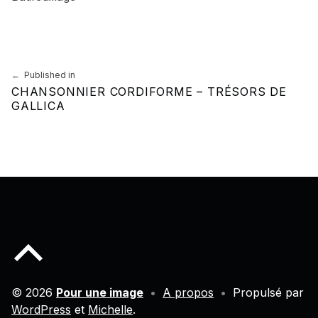
Skip back to main navigation
Navigation de l’article
Published in
CHANSONNIER CORDIFORME – TRÉSORS DE
GALLICA
Back to top of the page
© 2026
Pour une image
•
A propos
•
Propulsé par
WordPress
et
Michelle
.