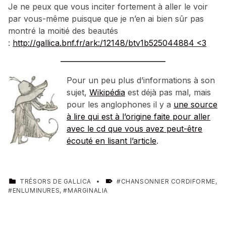
Je ne peux que vous inciter fortement à aller le voir
par vous-même puisque que je n’en ai bien sûr pas
montré la moitié des beautés
:
http://gallica.bnf.fr/ark:/12148/btv1b525044884 <3
Pour un peu plus d’informations à son
sujet,
Wikipédia
est déjà pas mal, mais
pour les anglophones il y a
une source
à lire qui est à l’origine faite pour aller
avec le cd que vous avez peut-être
écouté en lisant l’article
.
CATEGORIZED IN:
TAGGED AS:
TRÉSORS DE GALLICA
CHANSONNIER CORDIFORME
,
ENLUMINURES
,
MARGINALIA
Skip back to main navigation