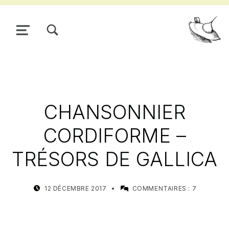
TOGGLE SEARCH FORM MODAL BOX
MENU
Pour
CHANSONNIER
CORDIFORME –
TRÉSORS DE GALLICA
POSTED ON:
WRITTEN BY:
12 DÉCEMBRE 2017
COMMENTAIRES :
7
MEALIN