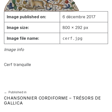
Image published on:
6 décembre 2017
Image size:
800 × 292 px
Image file name:
cerf.jpg
Image info
Cerf tranquille
Skip back to main navigation
Navigation de l’article
Published in
CHANSONNIER CORDIFORME – TRÉSORS DE
GALLICA