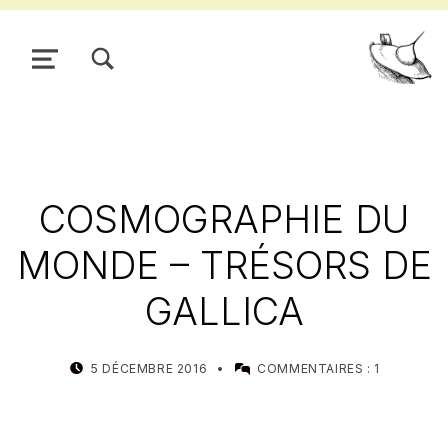
TOGGLE SEARCH FORM MODAL BOX
MENU
Pour
COSMOGRAPHIE DU
MONDE – TRÉSORS DE
GALLICA
POSTED ON:
WRITTEN BY:
5 DÉCEMBRE 2016
COMMENTAIRES :
1
MEALIN