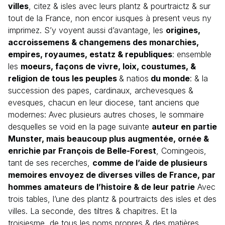
villes
, citez & isles avec leurs plantz & pourtraictz & sur
tout de la France, non encor iusques à present veus ny
imprimez. S’y voyent aussi d’avantage, les
origines,
accroissemens & changemens des monarchies,
empires, royaumes, estatz & republiques
: ensemble
les
moeurs, façons de vivre, loix, coustumes, &
religion de tous les peuples
& natios
du monde
: & la
succession des papes, cardinaux, archevesques &
evesques, chacun en leur diocese, tant anciens que
modernes: Avec plusieurs autres choses, le sommaire
desquelles se void en la page suivante
auteur en partie
Munster, mais beaucoup plus augmentée, ornée &
enrichie par François de Belle-Forest
, Comingeois,
tant de ses recerches,
comme de l’aide de plusieurs
memoires envoyez de diverses villes de France, par
hommes amateurs de l’histoire & de leur patrie
Avec
trois tables, l’une des plantz & pourtraicts des isles et des
villes. La seconde, des tiltres & chapitres. Et la
troisiesme, de tous les noms propres & des matières