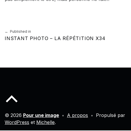
Skip back to main navigation
Navigation de l’article
Published in
INSTANT PHOTO – LA RÉPÉTITION X34
Back to top of the page
© 2026
Pour une image
•
A propos
•
Propulsé par
WordPress
et
Michelle
.