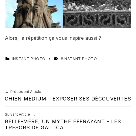
Alors, la répétition ça vous inspire aussi ?
CATEGORIZED IN:
TAGGED AS:
INSTANT PHOTO
INSTANT PHOTO
Skip back to main navigation
Navigation de l’article
Précédent Article
CHIEN MÉDIUM – EXPOSER SES DÉCOUVERTES
Suivant Article
BELLE-MÈRE, UN MYTHE EFFRAYANT – LES
TRÉSORS DE GALLICA