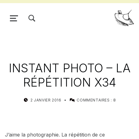
TOGGLE SEARCH FORM MODAL BOX
MENU
Pour
INSTANT PHOTO – LA
RÉPÉTITION X34
POSTED ON:
WRITTEN BY:
2 JANVIER 2016
COMMENTAIRES :
8
MEALIN
J’aime la photographie. La répétition de ce