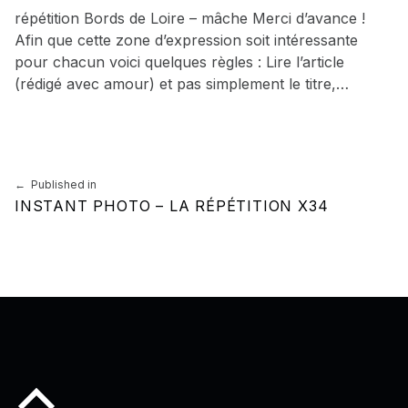
répétition Bords de Loire – mâche Merci d’avance !
Afin que cette zone d’expression soit intéressante
pour chacun voici quelques règles : Lire l’article
(rédigé avec amour) et pas simplement le titre,…
Skip back to main navigation
Navigation de l’article
Published in
INSTANT PHOTO – LA RÉPÉTITION X34
Back to top of the page