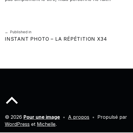
Skip back to main navigation
Navigation de l’article
Published in
INSTANT PHOTO – LA RÉPÉTITION X34
Back to top of the page
© 2026
Pour une image
•
A propos
•
Propulsé par
WordPress
et
Michelle
.