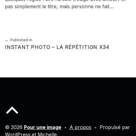
pas simplement le titre, mais personne ne fait…
Skip back to main navigation
Navigation de l’article
Published in
INSTANT PHOTO – LA RÉPÉTITION X34
Back to top of the page
© 2026
Pour une image
•
A propos
•
Propulsé par
WordPress
et
Michelle
.