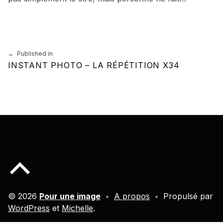
Skip back to main navigation
Navigation de l’article
Published in
INSTANT PHOTO – LA RÉPÉTITION X34
Back to top of the page
© 2026
Pour une image
•
A propos
•
Propulsé par
WordPress
et
Michelle
.