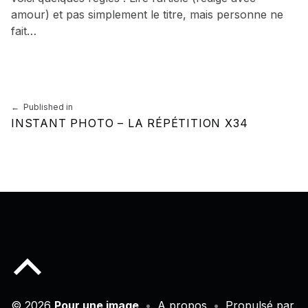
amour) et pas simplement le titre, mais personne ne
fait…
Skip back to main navigation
Navigation de l’article
Published in
INSTANT PHOTO – LA RÉPÉTITION X34
Back to top of the page
© 2026
Pour une image
•
A propos
•
Propulsé par